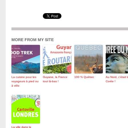
MORE FROM MY SITE
La cuisine pour les
Guyane, la France
100 % Québec
Au Nord, c’était l
voyageurs à pied ou
tout là-bas !
Corée !
à vélo
La ville dans la