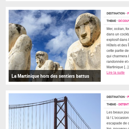
DESTINATION
-
F
THEME
-
DÉCOUV
Mer, océan, fo
dans un cockt
explosif dans 
Hôtels et des 
cette partie de
qui charmera 
randonnée et d
Martinique [...]
Lire la suite
La Martinique hors des sentiers battus
DESTINATION
-
THEME
-
DETENTE
Les beaux jou
là ! L’occasion
escapade de q
Inn, nouveau 