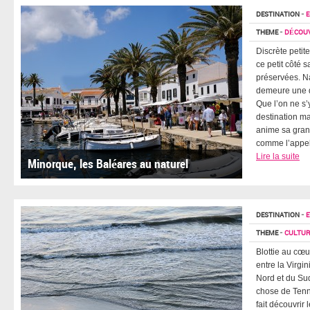
DESTINATION
-
E
THEME
-
DÉCOUV
Discrète peti
ce petit côté 
préservées. Na
demeure une d
Que l’on ne s
destination maj
anime sa grand
comme l’appelai
Lire la suite
Minorque, les Baléares au naturel
DESTINATION
-
E
THEME
-
CULTUR
Blottie au cœu
entre la Virgin
Nord et du Su
chose de Tenn
fait découvrir