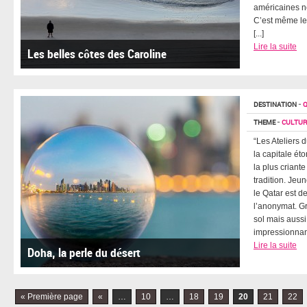
américaines n
C’est même le
[...]
Lire la suite
Les belles côtes des Caroline
DESTINATION
-
THEME
-
CULTURE
“Les Ateliers 
la capitale ét
la plus criant
tradition. Jeu
le Qatar est d
l’anonymat. G
sol mais aussi
impressionnant
Lire la suite
Doha, la perle du désert
« Première page
«
…
10
…
18
19
20
21
22