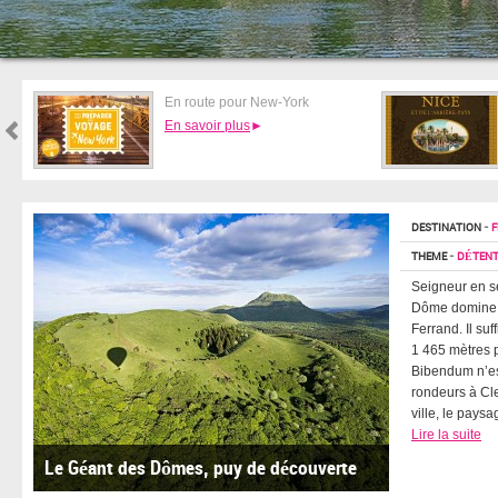
Au pays des All Blacks
En savoir plus
DESTINATION
-
F
THEME
-
DÉTENTE
Seigneur en se
Dôme domine l
Ferrand. Il suf
1 465 mètres 
Bibendum n’es
rondeurs à Cle
ville, le paysa
Lire la suite
Le Géant des Dômes, puy de découverte