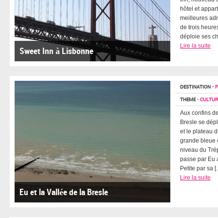
hôtel et appa
meilleures adr
de trois heure
déploie ses cha
Lire la suite
Sweet Inn à Lisbonne
DESTINATION
-
F
THEME
-
CULTUR
Aux confins de
Bresle se dépl
et le plateau
grande bleue e
niveau du Trépo
passe par Eu 
Petite par sa [..
Lire la suite
Eu et la Vallée de la Bresle