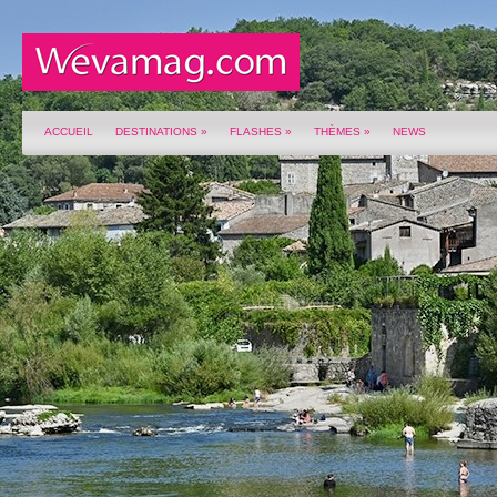
ACCUEIL
DESTINATIONS
»
FLASHES
»
THÈMES
»
NEWS